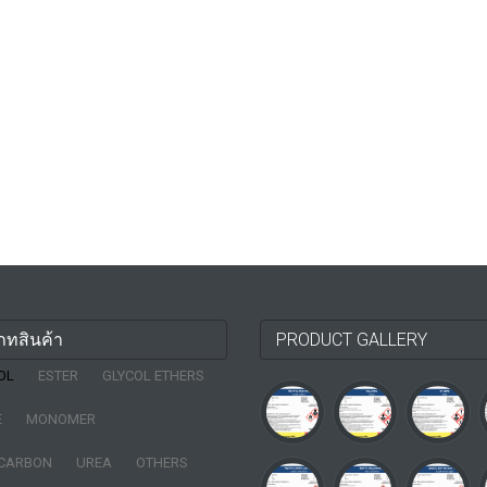
ภทสินค้า
PRODUCT GALLERY
OL
ESTER
GLYCOL ETHERS
E
MONOMER
CARBON
UREA
OTHERS