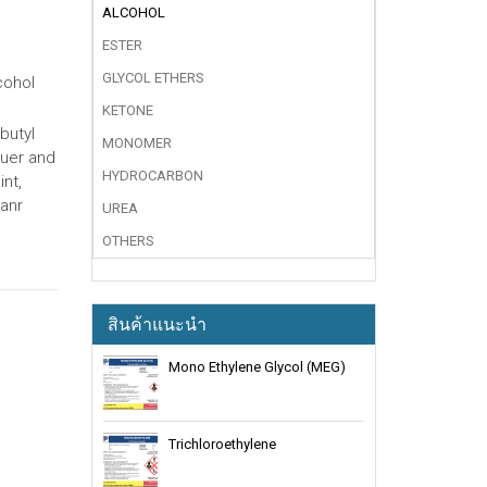
ALCOHOL
ESTER
GLYCOL ETHERS
cohol
KETONE
butyl
MONOMER
quer and
HYDROCARBON
int,
eanr
UREA
OTHERS
สินค้าแนะนำ
Mono Ethylene Glycol (MEG)
Trichloroethylene