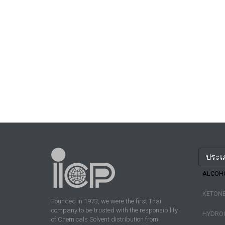
ประเ
ALCOH
KETON
Founded in 1973, we were the first Thai
company to be trusted with the responsibility
HYDRO
of Chemicals Solvent distribution from