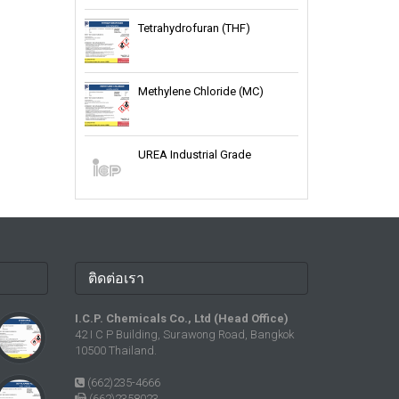
Tetrahydrofuran (THF)
Methylene Chloride (MC)
UREA Industrial Grade
ติดต่อเรา
I.C.P. Chemicals Co., Ltd (Head Office)
42 I C P Building, Surawong Road, Bangkok
10500 Thailand.
(662)235-4666
(662)2358023