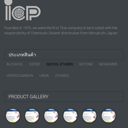
Founded in 1973, we were the first Thai company to be trusted with the
responsibility of Chemicals Solvent distribution from Mitsubishi Japan.
ประเภทสินค้า
ALCOHOL
ESTER
GLYCOL ETHERS
KETONE
MONOMER
HYDROCARBON
UREA
OTHERS
PRODUCT GALLERY