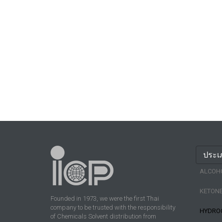
ประเ
ALCOH
KETON
Founded in 1973, we were the first Thai
company to be trusted with the responsibility
HYDRO
of Chemicals Solvent distribution from