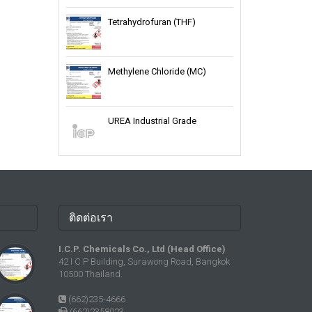
Tetrahydrofuran (THF)
Methylene Chloride (MC)
UREA Industrial Grade
ติดต่อเรา
I.C.P. Chemicals Co., Ltd (Head Office)
42 I C P Building, Surawong Road, Bangkok
10500 Thailand.
(662)235-4666
(662)2358023