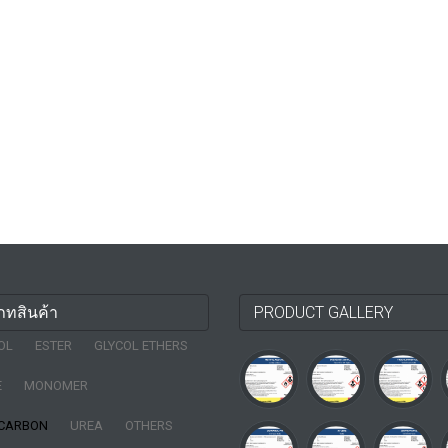
ภทสินค้า
PRODUCT GALLERY
OL
ESTER
GLYCOL ETHERS
E
MONOMER
CARBON
UREA
OTHERS